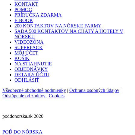
KONTAKT
POMOC
PRÍRUČKA ZDARMA
E-BOOK
200 KONTAKTOV NA NÓRSKE FARMY
SADA 500 KONTAKTOV NA CHATY A HOTELY V
NÓRSKU
VIDEOZÓNA
SUPERPACK
MÔJ ÚČET
KOŠÍK
NA STIAHNUTIE
OBJEDNÁVKY
DETAILY ÚČTU
ODHLÁSIŤ
Všeobecné obchodné podmienky
|
Ochrana osobných údajov
|
Odstúpenie od zmluvy
|
Cookies
poddonorska.sk 2020
POĎ DO NÓRSKA