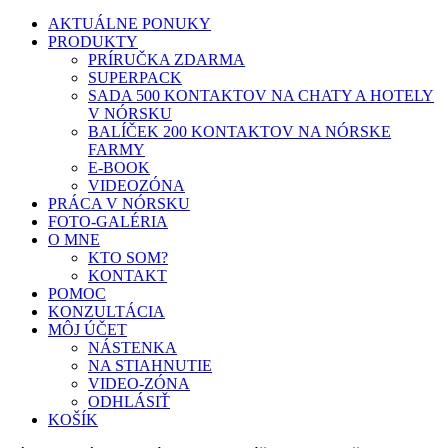
AKTUÁLNE PONUKY
PRODUKTY
PRÍRUČKA ZDARMA
SUPERPACK
SADA 500 KONTAKTOV NA CHATY A HOTELY
V NÓRSKU
BALÍČEK 200 KONTAKTOV NA NÓRSKE
FARMY
E-BOOK
VIDEOZÓNA
PRÁCA V NÓRSKU
FOTO-GALÉRIA
O MNE
KTO SOM?
KONTAKT
POMOC
KONZULTÁCIA
MÔJ ÚČET
NÁSTENKA
NA STIAHNUTIE
VIDEO-ZÓNA
ODHLÁSIŤ
KOŠÍK