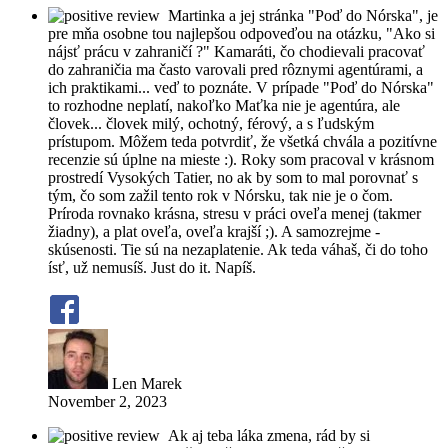
Martinka a jej stránka "Poď do Nórska", je
pre mňa osobne tou najlepšou odpoveďou na otázku, "Ako si
nájsť prácu v zahraničí ?" Kamaráti, čo chodievali pracovať
do zahraničia ma často varovali pred rôznymi agentúrami, a
ich praktikami... veď to poznáte. V prípade "Poď do Nórska"
to rozhodne neplatí, nakoľko Maťka nie je agentúra, ale
človek... človek milý, ochotný, férový, a s ľudským
prístupom. Môžem teda potvrdiť, že všetká chvála a pozitívne
recenzie sú úplne na mieste :). Roky som pracoval v krásnom
prostredí Vysokých Tatier, no ak by som to mal porovnať s
tým, čo som zažil tento rok v Nórsku, tak nie je o čom.
Príroda rovnako krásna, stresu v práci oveľa menej (takmer
žiadny), a plat oveľa, oveľa krajší ;). A samozrejme -
skúsenosti. Tie sú na nezaplatenie. Ak teda váhaš, či do toho
ísť, už nemusíš. Just do it. Napíš.
Len Marek
November 2, 2023
Ak aj teba láka zmena, rád by si