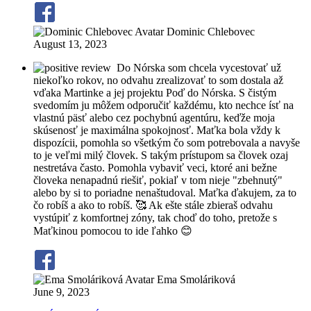
Dominic Chlebovec
August 13, 2023
Do Nórska som chcela vycestovať už
niekoľko rokov, no odvahu zrealizovať to som dostala až
vďaka Martinke a jej projektu Poď do Nórska. S čistým
svedomím ju môžem odporučiť každému, kto nechce ísť na
vlastnú päsť alebo cez pochybnú agentúru, keďže moja
skúsenosť je maximálna spokojnosť. Maťka bola vždy k
dispozícii, pomohla so všetkým čo som potrebovala a navyše
to je veľmi milý človek. S takým prístupom sa človek ozaj
nestretáva často. Pomohla vybaviť veci, ktoré ani bežne
človeka nenapadnú riešiť, pokiaľ v tom nieje "zbehnutý"
alebo by si to poriadne nenaštudoval. Maťka ďakujem, za to
čo robíš a ako to robíš. 🥰 Ak ešte stále zbieraš odvahu
vystúpiť z komfortnej zóny, tak choď do toho, pretože s
Maťkinou pomocou to ide ľahko 😊
Ema Smoláriková
June 9, 2023