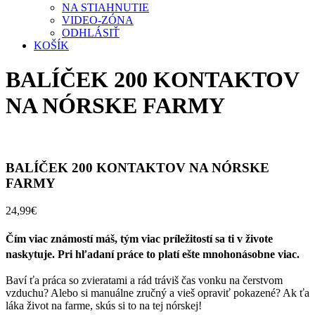
NA STIAHNUTIE
VIDEO-ZÓNA
ODHLÁSIŤ
KOŠÍK
BALÍČEK 200 KONTAKTOV
NA NÓRSKE FARMY
BALÍČEK 200 KONTAKTOV NA NÓRSKE
FARMY
24,99
€
Čím viac známostí máš, tým viac príležitostí sa ti v živote
naskytuje. Pri hľadaní práce to platí ešte mnohonásobne viac.
Baví ťa práca so zvieratami a rád tráviš čas vonku na čerstvom
vzduchu? Alebo si manuálne zručný a vieš opraviť pokazené? Ak ťa
láka život na farme, skús si to na tej nórskej!