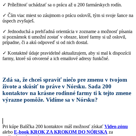
✓ Príležitosť uchádzať sa o prácu až u 200 farmárskych rodín.
✓ Čím viac miest so záujmom o prácu oslovíš, tým si svoje šance na
úspech zvyšuješ.
✓ Jednoduchá a prehľadná orientácia v zozname a možnosť písania
si poznámok ti umožní zostať v obraze, ktoré farmy si už oslovil,
prípadne, či a akú odpoveď si od nich dostal.
✓ Kontaktné údaje pravidelné aktualizujem, aby si mal k dispozícii
farmy, ktoré sú otvorené a ich emailové adresy funkčné.
Zdá sa, že chceš spraviť niečo pre zmenu v tvojom
živote a skúsiť to práve v Nórsku. Sada 200
kontaktov na krásne rodinné farmy ti k tejto zmene
výrazne pomôže. Vidíme sa v Nórsku?
Pri kúpe Balíčka 200 kontaktov máš možnosť získať
Video-zónu
alebo
E-book KROK ZA KROKOM DO NÓRSKA
za