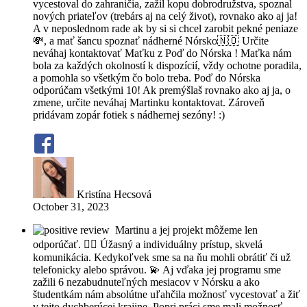
vycestoval do zahraničia, zažil kopu dobrodružstva, spoznal
nových priateľov (trebárs aj na celý život), rovnako ako aj ja!
A v neposlednom rade ak by si si chcel zarobit pekné peniaze
💸, a mať šancu spoznať nádherné Nórsko🇳🇴 Určite
neváhaj kontaktovať Maťku z Poď do Nórska ! Maťka nám
bola za každých okolností k dispozícií, vždy ochotne poradila,
a pomohla so všetkým čo bolo treba. Poď do Nórska
odporúčam všetkými 10! Ak premýšlaš rovnako ako aj ja, o
zmene, určite neváhaj Martinku kontaktovat. Zároveň
pridávam zopár fotiek s nádhernej sezóny! :)
Kristína Hecsová
October 31, 2023
Martinu a jej projekt môžeme len
odporúčať. 👍🏽 Úžasný a individuálny prístup, skvelá
komunikácia. Kedykoľvek sme sa na ňu mohli obrátiť či už
telefonicky alebo správou. 💫 Aj vďaka jej programu sme
zažili 6 nezabudnuteľných mesiacov v Nórsku a ako
študentkám nám absolútne uľahčila možnosť vycestovať a žiť
v tejto dychberúcej krajine. Popri práci sme mali možnosť