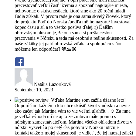
precestovať veľkú časť územia a spoznať najkrajšie miesta,
nehovoriac o skúsenostiach, ktoré sme ako 20 roční mladí
ľudia získali. V prvom rade je ona sama skvelý človek, ktorý
do projektu Poď do Nórska /podľa môjho názoru/ investoval
kopec času a síl a to všetko posúva ďalej.:)) Ďalším
obrovským plusom je, že ona sama si prešla cestou
pracovania v Nórsku a teda má osobné a reálne skúsenosti. Za
naše zážitky jej patrí obrovská vďaka a spoluprácu s ňou
môžeme len odporúčať! 🩷🙏🏽
Natália Lazoríková
September 19, 2023
Vďaka Martine som zažila úžasne leto!
Odporúčam každému kto chce skúsiť život v nórsku a nevie
ako začať tak Martina vám to vie veľmi uľahčiť . ☺️ Za mna
je veľká výhoda určite aj to že zmluvu máte priamo s
nórskym zamestnávateľom. Martina všetko ohľadom života v
nórsku vysvetlí a po celý čas pobytu v Norsku udrzuje
kontakt takže z mojej skúsenosti je vidieť , že jej naozaj záleží