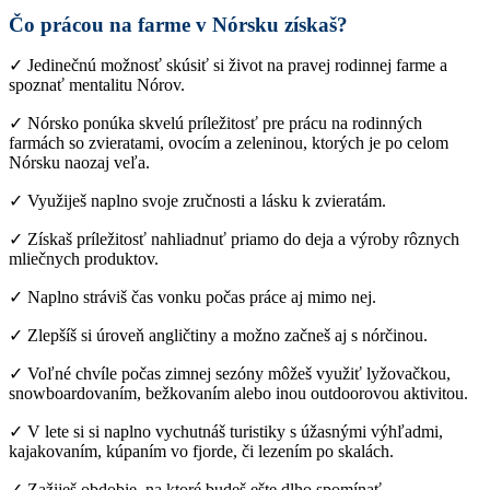
Čo prácou na farme v Nórsku získaš?
✓ Jedinečnú možnosť skúsiť si život na pravej rodinnej farme a
spoznať mentalitu Nórov.
✓ Nórsko ponúka skvelú príležitosť pre prácu na rodinných
farmách so zvieratami, ovocím a zeleninou, ktorých je po celom
Nórsku naozaj veľa.
✓ Využiješ naplno svoje zručnosti a lásku k zvieratám.
✓ Získaš príležitosť nahliadnuť priamo do deja a výroby rôznych
mliečnych produktov.
✓ Naplno stráviš čas vonku počas práce aj mimo nej.
✓ Zlepšíš si úroveň angličtiny a možno začneš aj s nórčinou.
✓ Voľné chvíle počas zimnej sezóny môžeš využiť lyžovačkou,
snowboardovaním, bežkovaním alebo inou outdoorovou aktivitou.
✓ V lete si si naplno vychutnáš turistiky s úžasnými výhľadmi,
kajakovaním, kúpaním vo fjorde, či lezením po skalách.
✓ Zažiješ obdobie, na ktoré budeš ešte dlho spomínať.