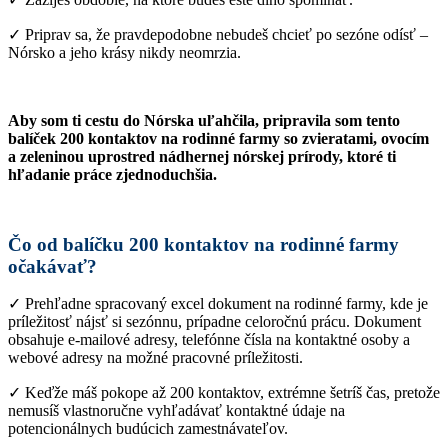
✓ Priprav sa, že pravdepodobne nebudeš chcieť po sezóne odísť –
Nórsko a jeho krásy nikdy neomrzia.
Aby som ti cestu do Nórska uľahčila, pripravila som tento
balíček 200 kontaktov na rodinné farmy so zvieratami, ovocím
a zeleninou uprostred nádhernej nórskej prírody, ktoré ti
hľadanie práce zjednoduchšia.
Čo od balíčku 200 kontaktov na rodinné farmy
očakávať?
✓ Prehľadne spracovaný excel dokument na rodinné farmy, kde je
príležitosť nájsť si sezónnu, prípadne celoročnú prácu. Dokument
obsahuje e-mailové adresy, telefónne čísla na kontaktné osoby a
webové adresy na možné pracovné príležitosti.
✓ Keďže máš pokope až 200 kontaktov, extrémne šetríš čas, pretože
nemusíš vlastnoručne vyhľadávať kontaktné údaje na
potencionálnych budúcich zamestnávateľov.