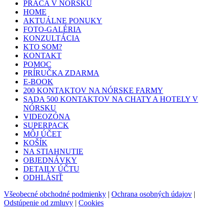
PRÁCA V NÓRSKU
HOME
AKTUÁLNE PONUKY
FOTO-GALÉRIA
KONZULTÁCIA
KTO SOM?
KONTAKT
POMOC
PRÍRUČKA ZDARMA
E-BOOK
200 KONTAKTOV NA NÓRSKE FARMY
SADA 500 KONTAKTOV NA CHATY A HOTELY V
NÓRSKU
VIDEOZÓNA
SUPERPACK
MÔJ ÚČET
KOŠÍK
NA STIAHNUTIE
OBJEDNÁVKY
DETAILY ÚČTU
ODHLÁSIŤ
Všeobecné obchodné podmienky
|
Ochrana osobných údajov
|
Odstúpenie od zmluvy
|
Cookies