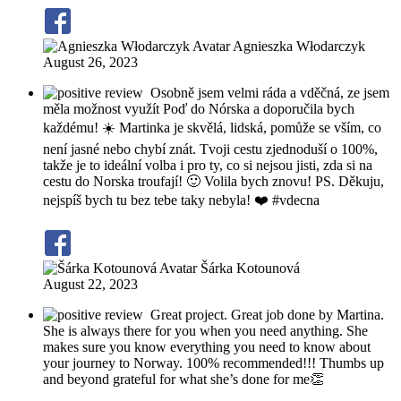
Agnieszka Włodarczyk
August 26, 2023
Osobně jsem velmi ráda a vděčná, ze jsem
měla možnost využít Poď do Nórska a doporučila bych
každému! ☀️ Martinka je skvělá, lidská, pomůže se vším, co
není jasné nebo chybí znát. Tvoji cestu zjednoduší o 100%,
takže je to ideální volba i pro ty, co si nejsou jisti, zda si na
cestu do Norska troufají! 🙂 Volila bych znovu! PS. Děkuju,
nejspíš bych tu bez tebe taky nebyla! ❤️ #vdecna
Šárka Kotounová
August 22, 2023
Great project. Great job done by Martina.
She is always there for you when you need anything. She
makes sure you know everything you need to know about
your journey to Norway. 100% recommended!!! Thumbs up
and beyond grateful for what she’s done for me👏