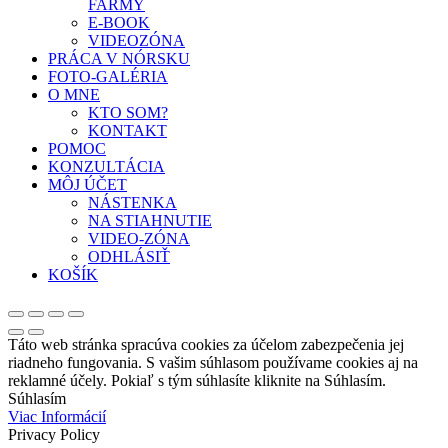
FARMY
E-BOOK
VIDEOZÓNA
PRÁCA V NÓRSKU
FOTO-GALÉRIA
O MNE
KTO SOM?
KONTAKT
POMOC
KONZULTÁCIA
MÔJ ÚČET
NÁSTENKA
NA STIAHNUTIE
VIDEO-ZÓNA
ODHLÁSIŤ
KOŠÍK
Táto web stránka spracúva cookies za účelom zabezpečenia jej
riadneho fungovania. S vašim súhlasom používame cookies aj na
reklamné účely. Pokiaľ s tým súhlasíte kliknite na Súhlasím.
Súhlasím
Viac Informácií
Privacy Policy