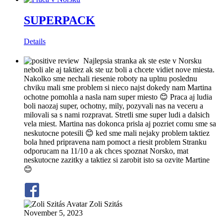
SUPERPACK
Details
Najlepsia stranka ak ste este v Norsku
neboli ale aj taktiez ak ste uz boli a chcete vidiet nove miesta.
Nakolko sme nechali riesenie roboty na uplnu poslednu
chviku mali sme problem si nieco najst dokedy nam Martina
ochotne pomohla a nasla nam super miesto 😊 Praca aj ludia
boli naozaj super, ochotny, mily, pozyvali nas na veceru a
milovali sa s nami rozpravat. Stretli sme super ludi a dalsich
vela miest. Martina nas dokonca prisla aj pozriet comu sme sa
neskutocne potesili 😊 ked sme mali nejaky problem taktiez
bola hned pripravena nam pomoct a riesit problem Stranku
odporucam na 11/10 a ak chces spoznat Norsko, mat
neskutocne zazitky a taktiez si zarobit isto sa ozvite Martine
😊
Zoli Szitás
November 5, 2023