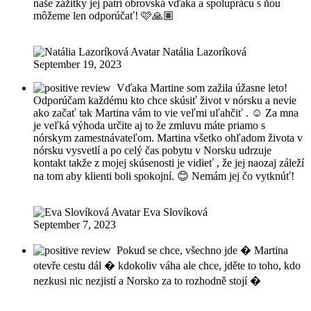
naše zážitky jej patrí obrovská vďaka a spoluprácu s ňou
môžeme len odporúčať! 🩷🙏🏽
Natália Lazoríková
September 19, 2023
Vďaka Martine som zažila úžasne leto!
Odporúčam každému kto chce skúsiť život v nórsku a nevie
ako začať tak Martina vám to vie veľmi uľahčiť . ☺️ Za mna
je veľká výhoda určite aj to že zmluvu máte priamo s
nórskym zamestnávateľom. Martina všetko ohľadom života v
nórsku vysvetlí a po celý čas pobytu v Norsku udrzuje
kontakt takže z mojej skúsenosti je vidieť , že jej naozaj záleží
na tom aby klienti boli spokojní. 😊 Nemám jej čo vytknúť!
Eva Slovíková
September 7, 2023
Pokud se chce, všechno jde � Martina
otevře cestu dál � kdokoliv váha ale chce, jděte to toho, kdo
nezkusi nic nezjistí a Norsko za to rozhodně stojí �