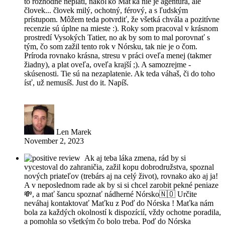
to rozhodne neplatí, nakoľko Maťka nie je agentúra, ale
človek... človek milý, ochotný, férový, a s ľudským
prístupom. Môžem teda potvrdiť, že všetká chvála a pozitívne
recenzie sú úplne na mieste :). Roky som pracoval v krásnom
prostredí Vysokých Tatier, no ak by som to mal porovnať s
tým, čo som zažil tento rok v Nórsku, tak nie je o čom.
Príroda rovnako krásna, stresu v práci oveľa menej (takmer
žiadny), a plat oveľa, oveľa krajší ;). A samozrejme -
skúsenosti. Tie sú na nezaplatenie. Ak teda váhaš, či do toho
ísť, už nemusíš. Just do it. Napíš.
Len Marek
November 2, 2023
Ak aj teba láka zmena, rád by si
vycestoval do zahraničia, zažil kopu dobrodružstva, spoznal
nových priateľov (trebárs aj na celý život), rovnako ako aj ja!
A v neposlednom rade ak by si si chcel zarobit pekné peniaze
💸, a mať šancu spoznať nádherné Nórsko🇳🇴 Určite
neváhaj kontaktovať Maťku z Poď do Nórska ! Maťka nám
bola za každých okolností k dispozícií, vždy ochotne poradila,
a pomohla so všetkým čo bolo treba. Poď do Nórska