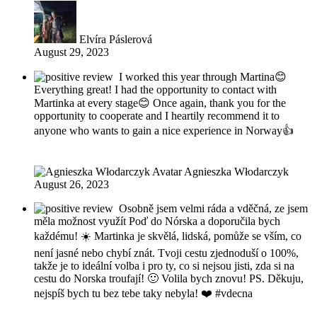
Elvíra Páslerová
August 29, 2023
I worked this year through Martina😊
Everything great! I had the opportunity to contact with
Martinka at every stage😊 Once again, thank you for the
opportunity to cooperate and I heartily recommend it to
anyone who wants to gain a nice experience in Norway👍
Agnieszka Włodarczyk
August 26, 2023
Osobně jsem velmi ráda a vděčná, ze jsem
měla možnost využít Poď do Nórska a doporučila bych
každému! ☀️ Martinka je skvělá, lidská, pomůže se vším, co
není jasné nebo chybí znát. Tvoji cestu zjednoduší o 100%,
takže je to ideální volba i pro ty, co si nejsou jisti, zda si na
cestu do Norska troufají! 🙂 Volila bych znovu! PS. Děkuju,
nejspíš bych tu bez tebe taky nebyla! ❤️ #vdecna