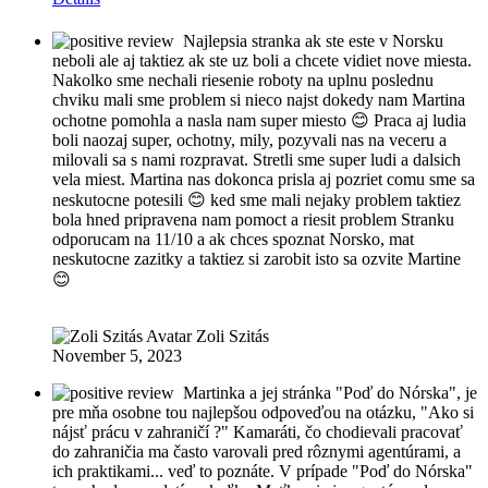
Najlepsia stranka ak ste este v Norsku
neboli ale aj taktiez ak ste uz boli a chcete vidiet nove miesta.
Nakolko sme nechali riesenie roboty na uplnu poslednu
chviku mali sme problem si nieco najst dokedy nam Martina
ochotne pomohla a nasla nam super miesto 😊 Praca aj ludia
boli naozaj super, ochotny, mily, pozyvali nas na veceru a
milovali sa s nami rozpravat. Stretli sme super ludi a dalsich
vela miest. Martina nas dokonca prisla aj pozriet comu sme sa
neskutocne potesili 😊 ked sme mali nejaky problem taktiez
bola hned pripravena nam pomoct a riesit problem Stranku
odporucam na 11/10 a ak chces spoznat Norsko, mat
neskutocne zazitky a taktiez si zarobit isto sa ozvite Martine
😊
Zoli Szitás
November 5, 2023
Martinka a jej stránka "Poď do Nórska", je
pre mňa osobne tou najlepšou odpoveďou na otázku, "Ako si
nájsť prácu v zahraničí ?" Kamaráti, čo chodievali pracovať
do zahraničia ma často varovali pred rôznymi agentúrami, a
ich praktikami... veď to poznáte. V prípade "Poď do Nórska"