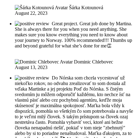
Šárka Kotounová
August 22, 2023
Great project. Great job done by Martina.
She is always there for you when you need anything. She
makes sure you know everything you need to know about
your journey to Norway. 100% recommended!!! Thumbs up
and beyond grateful for what she’s done for me👏
Dominic Chlebovec
August 13, 2023
Do Nórska som chcela vycestovať už
niekoľko rokov, no odvahu zrealizovať to som dostala až
vďaka Martinke a jej projektu Poď do Nórska. S čistým
svedomím ju môžem odporučiť každému, kto nechce ísť na
vlastnú päsť alebo cez pochybnú agentúru, keďže moja
skúsenosť je maximálna spokojnosť. Maťka bola vždy k
dispozícii, pomohla so všetkým čo som potrebovala a navyše
to je veľmi milý človek. S takým prístupom sa človek ozaj
nestretáva často. Pomohla vybaviť veci, ktoré ani bežne
človeka nenapadnú riešiť, pokiaľ v tom nieje "zbehnutý"
alebo by si to poriadne nenaštudoval. Maťka ďakujem, za to