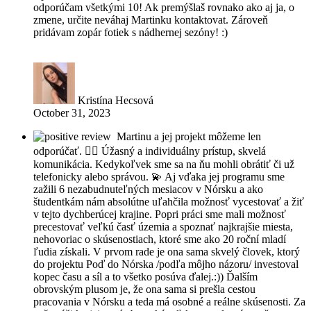
odporúčam všetkými 10! Ak premýšlaš rovnako ako aj ja, o
zmene, určite neváhaj Martinku kontaktovat. Zároveň
pridávam zopár fotiek s nádhernej sezóny! :)
Kristína Hecsová
October 31, 2023
Martinu a jej projekt môžeme len
odporúčať. 👍🏽 Úžasný a individuálny prístup, skvelá
komunikácia. Kedykoľvek sme sa na ňu mohli obrátiť či už
telefonicky alebo správou. 💫 Aj vďaka jej programu sme
zažili 6 nezabudnuteľných mesiacov v Nórsku a ako
študentkám nám absolútne uľahčila možnosť vycestovať a žiť
v tejto dychberúcej krajine. Popri práci sme mali možnosť
precestovať veľkú časť územia a spoznať najkrajšie miesta,
nehovoriac o skúsenostiach, ktoré sme ako 20 roční mladí
ľudia získali. V prvom rade je ona sama skvelý človek, ktorý
do projektu Poď do Nórska /podľa môjho názoru/ investoval
kopec času a síl a to všetko posúva ďalej.:)) Ďalším
obrovským plusom je, že ona sama si prešla cestou
pracovania v Nórsku a teda má osobné a reálne skúsenosti. Za