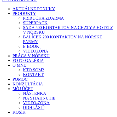
AKTUÁLNE PONUKY
PRODUKTY
PRÍRUČKA ZDARMA
SUPERPACK
SADA 500 KONTAKTOV NA CHATY A HOTELY
V NÓRSKU
BALÍČEK 200 KONTAKTOV NA NÓRSKE
FARMY
E-BOOK
VIDEOZÓNA
PRÁCA V NÓRSKU
FOTO-GALÉRIA
O MNE
KTO SOM?
KONTAKT
POMOC
KONZULTÁCIA
MÔJ ÚČET
NÁSTENKA
NA STIAHNUTIE
VIDEO-ZÓNA
ODHLÁSIŤ
KOŠÍK