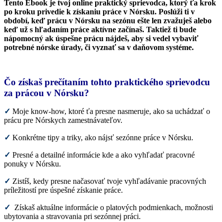
Tento Ebook je tvoj online praktický sprievodca, ktorý ťa krok
po kroku privedie k získaniu práce v Nórsku. Poslúži ti v
období, keď prácu v Nórsku na sezónu ešte len zvažuješ alebo
keď už s hľadaním práce aktívne začínaš. Taktiež ti bude
nápomocný ak úspešne prácu nájdeš, aby si vedel vybaviť
potrebné nórske úrady, či vyznať sa v daňovom systéme.
Čo získaš prečítaním tohto praktického sprievodcu
za prácou v Nórsku?
✓
Moje know-how, ktoré ťa presne nasmeruje, ako sa uchádzať o
prácu pre Nórskych zamestnávateľov.
✓
Konkrétne tipy a triky, ako nájsť sezónne práce v Nórsku.
✓
Presné a detailné informácie kde a ako vyhľadať pracovné
ponuky v Nórsku.
✓
Zistíš, kedy presne načasovať tvoje vyhľadávanie pracovných
príležitostí pre úspešné získanie práce.
✓
Získaš aktuálne informácie o platových podmienkach, možnosti
ubytovania a stravovania pri sezónnej práci.