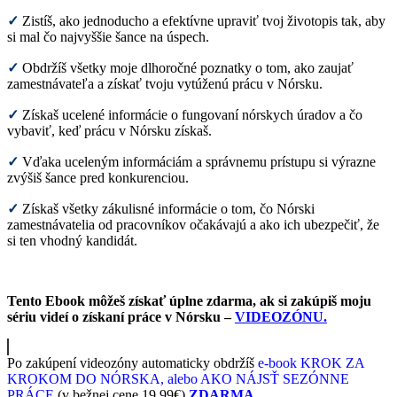
✓
Zistíš, ako jednoducho a efektívne upraviť tvoj životopis tak, aby
si mal čo najvyššie šance na úspech.
✓
Obdržíš všetky moje dlhoročné poznatky o tom, ako zaujať
zamestnávateľa a získať tvoju vytúženú prácu v Nórsku.
✓
Získaš ucelené informácie o fungovaní nórskych úradov a čo
vybaviť, keď prácu v Nórsku získaš.
✓
Vďaka uceleným informáciám a správnemu prístupu si výrazne
zvýšiš šance pred konkurenciou.
✓
Získaš všetky zákulisné informácie o tom, čo Nórski
zamestnávatelia od pracovníkov očakávajú a ako ich ubezpečiť, že
si ten vhodný kandidát.
Tento Ebook môžeš získať úplne zdarma, ak si zakúpiš moju
sériu videí o získaní práce v Nórsku –
VIDEOZÓNU.
Po zakúpení videozóny automaticky
obdržíš
e-book KROK ZA
KROKOM DO NÓRSKA, alebo AKO NÁJSŤ SEZÓNNE
PRÁCE
(v bežnej cene 19,99€)
ZDARMA
.