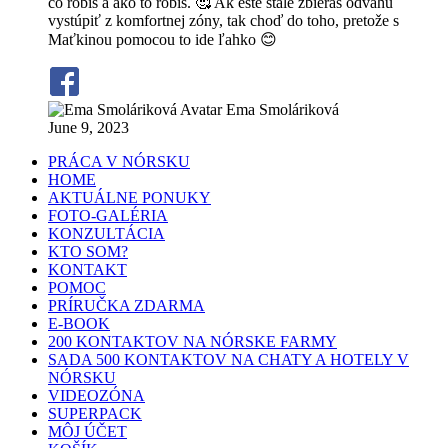
čo robíš a ako to robíš. 🥰 Ak ešte stále zbieraš odvahu
vystúpiť z komfortnej zóny, tak choď do toho, pretože s
Maťkinou pomocou to ide ľahko 😊
Ema Smoláriková
June 9, 2023
PRÁCA V NÓRSKU
HOME
AKTUÁLNE PONUKY
FOTO-GALÉRIA
KONZULTÁCIA
KTO SOM?
KONTAKT
POMOC
PRÍRUČKA ZDARMA
E-BOOK
200 KONTAKTOV NA NÓRSKE FARMY
SADA 500 KONTAKTOV NA CHATY A HOTELY V
NÓRSKU
VIDEOZÓNA
SUPERPACK
MÔJ ÚČET